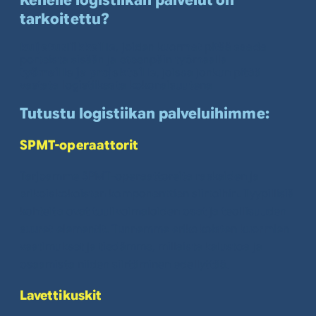
tarkoitettu?
kuljetusliikkeille
, joiden kuormat pitää saada
porteista sisään ja eteenpäin työmaalla
työmaille ja projekteille
, joissa jonkun pitää
vastata logistiikasta kokonaisuutena
Tutustu logistiikan palveluihimme:
SPMT-operaattorit
Tarjoamme SPMT-operaattoreita raskaiden ja
erikoiskokoisten komponenttien siirtoihin. Tyypillisiä
kohteita ovat tuulivoimaloiden osat ja teollisuuden
suuret elementit. Tunnemme erikokoisten kuormien
vaatimukset ja tiedämme, millaista kalustoa ja
osaamista niiden siirtäminen edellyttää.
Lavettikuskit