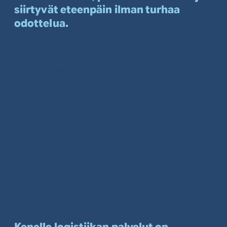
siirtyvät eteenpäin ilman turhaa
odottelua.
Rentop tarjoaa erilaisia logistiikan palveluita osana
työmaiden ja projektien arkea. Toimimme projektin
sisällä, paikan päällä – emme irrallisena
toimittajana. Olemme mukana siellä, missä tavaran
täytyy liikkua ja työn edetä jouhevasti.
Tunnemme toimialan, ihmiset ja työmaiden arjen.
Meillä on valmiina osaaminen ja tekijät, joita
työmailla oikeasti tarvitaan:
kuljettajat, joilla on oikeat kortit ja luvat
vaativan ajamisen osaaminen ahtaisiin ja haastaviin
kohteisiin
ymmärrys siitä, millaista kalustoa ja vaatimuksia
raskaiden ja erikoiskokoisten komponenttien siirtely
vaatii
Kenelle logistiikan palvelut on