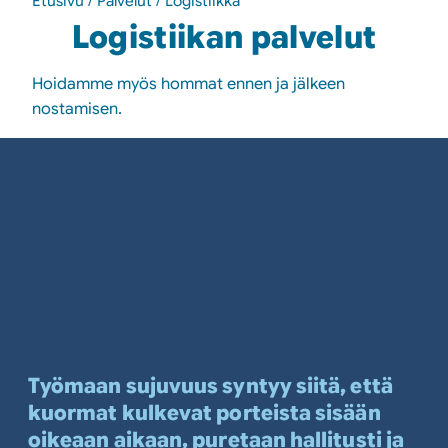
Etusivu
/
Palvelut
/
Logistiikka
Logistiikan palvelut
Hoidamme myös hommat ennen ja jälkeen
nostamisen.
Työmaan sujuvuus syntyy siitä, että
kuormat kulkevat porteista sisään
oikeaan aikaan, puretaan hallitusti ja