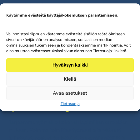
Lavettikuljettajamme toimivat osana projektin
kuljetusketjua. He varmistavat, että tavarat liikkuvat
Käytämme evästeitä käyttäjäkokemuksen parantamiseen.
suunnitellusti työmaan sisällä, ja että purku ja
jatkotyöt voidaan suorittaa ilman viivettä.
Valinnoistasi riippuen käytämme evästeitä sisällön räätälöimiseen,
sivuston kävijämäärien analysoimiseen, sosiaalisen median
Rekkakuskit
ominaisuuksien tukemiseen ja kohdentaaksemme markkinointia. Voit
aina muuttaa evästeasetuksiasi sivun alareunan Tietosuoja-linkistä.
Kuljettajillamme on C- tai CE-ajokortit, mikä
helpottaa kuljetusliikkeiden arkea. Kun kalusto on
Hyväksyn kaikki
olemassa mutta kuljettaja puuttuu, pystymme
resursoimaan nopeasti. Kuskimme ovat tottuneita
Kiellä
operoimaan ahtaissa ja haastavissa
Avaa asetukset
työmaaolosuhteissa.
Tietosuoja
Työmaan kokonaislogistiikka
Tarjoamme työmaille kokonaislogistiikan tarpeiden
mukaan. Voimme toimittaa työmaalle tarvittavat
kuljettajat, nosturinkuljettajat, taakankiinnittäjät ja