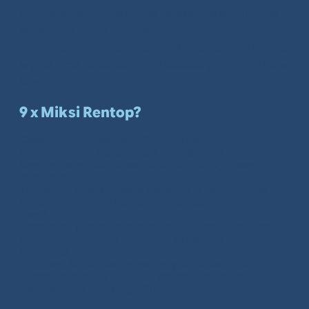
kurottajakuskit sekä hoitaa tavaran varastoinnin ja
lastauksen osana kokonaisuutta. Toimimme
yhteistyössä kuljetusliikkeiden ja työnjohdon kanssa
ja pidämme kokonaisuuden kasassa projektin alusta
loppuun.
9 x Miksi Rentop?
Osaavat kuljettajat autoihin nopeasti
Kuljettajilla on ajokortit ja luvat valmiina
Vaativan ajamisen osaaminen ahtaisiin ja haastaviin
kohteisiin
Ymmärrys siitä, millaista kalustoa ja vaatimuksia
raskaiden ja erikoiskokoisten komponenttien siirtely
vaatii
Verkostot, joiden kautta ratkaisut löytyvät nopeasti
Kuljetusliikkeen työ helpottuu ja kalusto pysyy
liikkeessä
Työmaan logistiikasta vastaa yksi selkeä taho
Kommunikointi ja laskutus yhdestä paikasta
Läpinäkyvyys koko logistiikkaketjuun