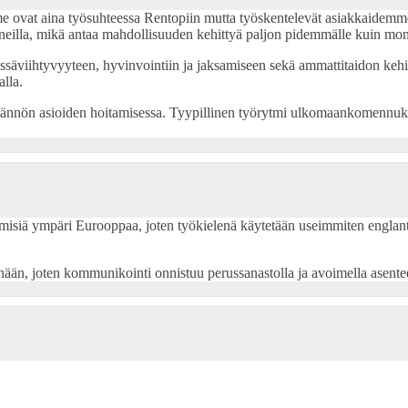
me ovat aina
työsuhteessa Rentopiin mutta työskentelevät asiakkaidemm
neilla, mikä antaa mahdollisuuden kehittyä paljon pidemmälle kuin mo
ssäviihtyvyyteen, hyvinvointiin ja jaksamiseen sekä ammattitaidon kehit
lla.
käytännön asioiden hoitamisessa. Tyypillinen työrytmi ulkomaankomennuk
ihmisiä ympäri Eurooppaa, joten työkielenä käytetään useimmiten englant
enään, joten kommunikointi onnistuu perussanastolla ja avoimella asentee