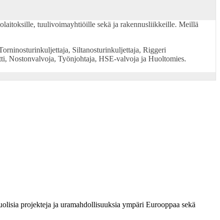
itoksille, tuulivoimayhtiöille sekä ja rakennusliikkeille. Meillä
orninosturinkuljettaja, Siltanosturinkuljettaja, Riggeri
tti, Nostonvalvoja, Työnjohtaja, HSE-valvoja ja Huoltomies.
puolisia projekteja ja uramahdollisuuksia ympäri Eurooppaa sekä