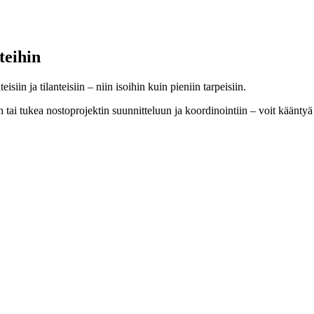
teihin
isiin ja tilanteisiin – niin isoihin kuin pieniin tarpeisiin.
in tai tukea nostoprojektin suunnitteluun ja koordinointiin – voit kään