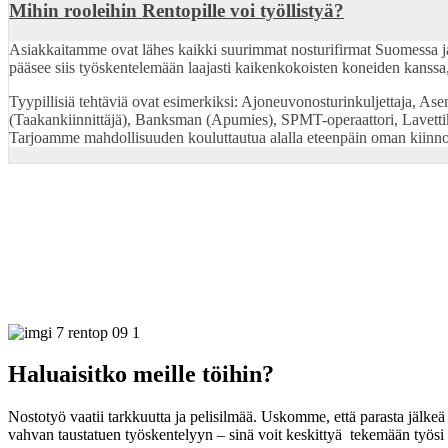
Mihin rooleihin Rentopille voi työllistyä?
Asiakkaitamme ovat lähes kaikki suurimmat nosturifirmat Suomessa ja Eu
pääsee siis työskentelemään laajasti kaikenkokoisten koneiden kanssa, 
Tyypillisiä tehtäviä ovat esimerkiksi: Ajoneuvonosturinkuljettaja, Asenn
(Taakankiinnittäjä), Banksman (Apumies), SPMT-operaattori, Lavettik
Tarjoamme mahdollisuuden kouluttautua alalla eteenpäin oman kiinn
Haluaisitko meille töihin?
Nostotyö vaatii tarkkuutta ja pelisilmää. Uskomme, että parasta jälk
vahvan taustatuen työskentelyyn – sinä voit keskittyä tekemään työsi hy