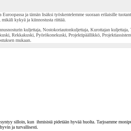
roopassa ja tämän lisäksi työskentelemme suoraan erilaisille tuotantola
mikäli kykyä ja kiinnostusta riittää.
usnosturin kuljettaja, Nostokoriautonkuljettaja, Kurottajan kuljettaja, T
uski, Rekkakuski, Pyörökonekuski, Projektipäällikkö, Projektiassisten
ostuksen mukaan.
eä syntyy silloin, kun ihmisistä pidetään hyvää huolta. Tarjoamme moni
vin ja turvallisesti.