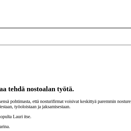
 tehdä nostoalan työtä.
nsä pohtimasta, että nosturifirmat voisivat keskittyä paremmin nostureih
destaan, työoloistaan ja jaksamisestaan.
lopulta Lauri itse.
arina.