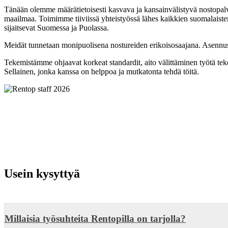
Tänään olemme määrätietoisesti kasvava ja kansainvälistyvä nostopalve
maailmaa. Toimimme tiiviissä yhteistyössä lähes kaikkien suomalaisten
sijaitsevat Suomessa ja Puolassa.
Meidät tunnetaan monipuolisena nostureiden erikoisosaajana. Asennus
Tekemistämme ohjaavat korkeat standardit, aito välittäminen työtä tek
Sellainen, jonka kanssa on helppoa ja mutkatonta tehdä töitä.
Usein kysyttyä
Millaisia työsuhteita Rentopilla on tarjolla?