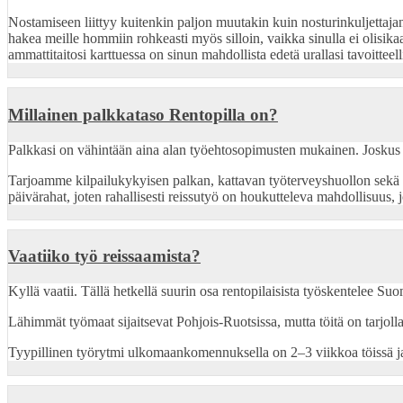
Nostamiseen liittyy kuitenkin paljon muutakin kuin nosturinkuljettajan
hakea meille hommiin rohkeasti myös silloin, vaikka sinulla ei olisikaa
ammattitaitosi karttuessa on sinun mahdollista edetä urallasi tavoitteelli
Millainen palkkataso Rentopilla on?
Palkkasi on vähintään aina alan työehtosopimusten mukainen. Joskus vo
Tarjoamme kilpailukykyisen palkan, kattavan työterveyshuollon sekä
päivärahat, joten rahallisesti reissutyö on houkutteleva mahdollisuus, 
Vaatiiko työ reissaamista?
Kyllä vaatii. Tällä hetkellä suurin osa rentopilaisista työskentelee Su
Lähimmät työmaat sijaitsevat Pohjois-Ruotsissa, mutta töitä on tarjo
Tyypillinen työrytmi ulkomaankomennuksella on 2–3 viikkoa töissä ja