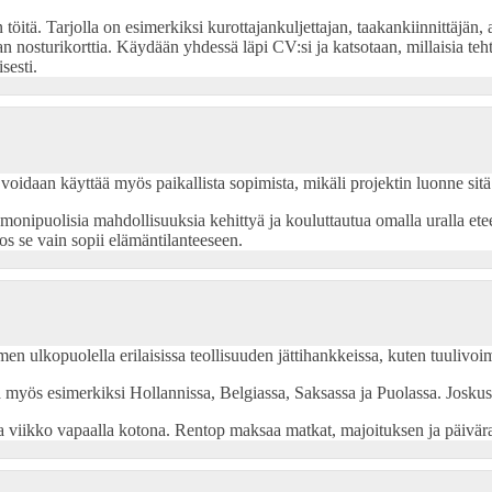
 töitä. Tarjolla on esimerkiksi kurottajankuljettajan, taakankiinnittäjän
n nosturikorttia. Käydään yhdessä läpi CV:si ja katsotaan, millaisia tehtä
sesti.
idaan käyttää myös paikallista sopimista, mikäli projektin luonne sitä 
 monipuolisia mahdollisuuksia kehittyä ja kouluttautua omalla uralla
jos se vain sopii elämäntilanteeseen.
omen ulkopuolella erilaisissa teollisuuden jättihankkeissa, kuten tuulivo
lla myös esimerkiksi Hollannissa, Belgiassa, Saksassa ja Puolassa. Jos
 viikko vapaalla kotona. Rentop maksaa matkat, majoituksen ja päivära