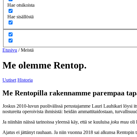
Hae otsikoista
Hae sisällöstä
Etusivu
/
Meistä
Me olemme Rentop.
Uutiset
Historia
Me Rentopilla rakennamme parempaa tapaa
Joskus 2010-luvun puolivälissä perustajamme Lauri Lauhikari löysi itse
nostureita operoivista ihmisistä: heidän ammattitaidostaan, turvallisuu
Ja niinhän näissä tarinoissa yleensä käy, että se kuuluisa
joku muu
oli 
Ajatus ei jättänyt rauhaan. Ja niin vuonna 2018 sai alkunsa Rentopin t