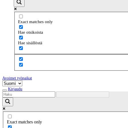
Exact matches only
Hae otsikoista
Hae sisällöstä
Avoimet työpaikat
Valitse
kieli
Kirjaudu
Exact matches only