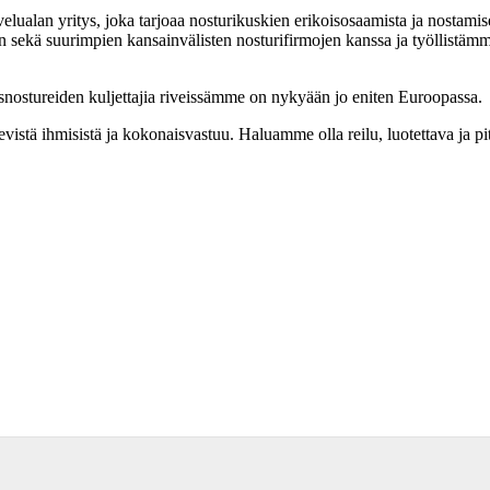
lualan yritys, joka tarjoaa nosturikuskien erikoisosaamista ja nostamis
 sekä suurimpien kansainvälisten nosturifirmojen kanssa ja työllistämm
nostureiden kuljettajia riveissämme on nykyään jo eniten Euroopassa.
evistä ihmisistä ja kokonaisvastuu. Haluamme olla reilu, luotettava ja