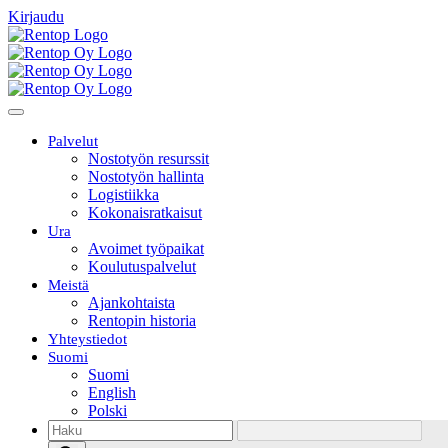
Kirjaudu
Palvelut
Nostotyön resurssit
Nostotyön hallinta
Logistiikka
Kokonaisratkaisut
Ura
Avoimet työpaikat
Koulutuspalvelut
Meistä
Ajankohtaista
Rentopin historia
Yhteystiedot
Suomi
Suomi
English
Polski