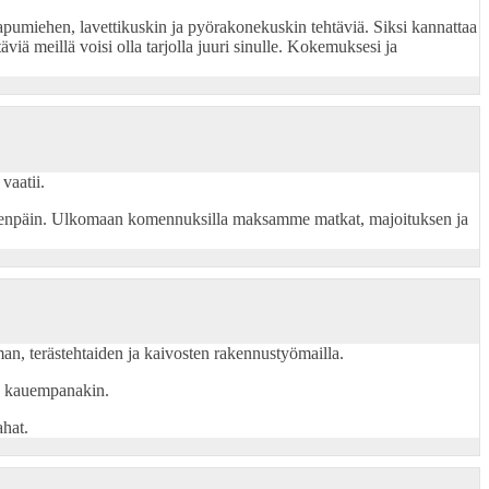
, apumiehen, lavettikuskin ja pyörakonekuskin tehtäviä. Siksi kannattaa
viä meillä voisi olla tarjolla juuri sinulle. Kokemuksesi ja
vaatii.
 eteenpäin. Ulkomaan komennuksilla maksamme matkat, majoituksen ja
iman, terästehtaiden ja kaivosten rakennustyömailla.
kus kauempanakin.
hat.