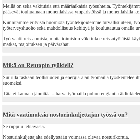
Meillä on sekä vakituisia että määräaikaisia työsuhteita. Työntekijäm
pääsevät touhuamaan monenlaisissa ympäristöissä ja monenlaisilla ko
Kiinnitämme erityistä huomiota
työntekijöidemme turvallisuuteen, työ
työterveyshuolto sekä mahdollisuus kehittyä ja kouluttautua omalla ura
Työ vaatii reissaamista, mutta toimiston väki tukee reissutyöläisiä 
matkat, majoituksen ja päivärahat.
Mikä on Rentopin työkieli?
Suurilla raskaan teollisuuden ja energia-alan työmailla työskentelee 
suomeksi.
Tätä ei kannata jännittää – harva työmailla puhuu englantia äidinkiel
Mitä vaatimuksia nosturinkuljettajan työssä on?
Se riippuu tehtävästä.
Nosturinkuljettajalta edellytetään voimassa olevaa nosturikorttia.