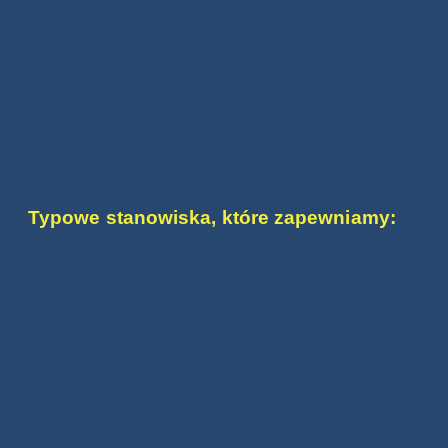
dźwigów kratownicowych na rynku. Dostarczamy
także gotowe zespoły do obsługi największych
maszyn na świecie.
Pracownikcy zatrudnieni są bezpośrednio przez
Rentop. Oznacza to, że możemy skierować
odpowiednie kompetencje do właściwego projektu
dokładnie wtedy, gdy ich potrzebujesz.
Typowe stanowiska, które zapewniamy:
Operatorzy dźwigów mobilnych
Operatorzy dźwigów montażowych
Operatorzy podestów ruchomych / MEWP
Operatorzy ładowarek teleskopowych
Operatorzy żurawi wieżowych
Operatorzy suwnic
Riggerzy / sygnaliści
Banksmeni / asystenci podnoszeń
Operatorzy SPMT
Kierowcy naczep niskopodwoziowych
Kierowcy ciężarówek