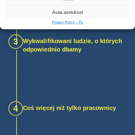
personalnymi: kartami identyfikacyjnymi,
pozwoleniami, umowami o pracę, HR,
Avaa asetukset
podatkami w danym kraju – a także
Privacy Policy – PL
zakwaterowaniem, jeśli jest potrzebne. Ty
możesz skupić się na prowadzeniu projektu.
3
Wykwalifikowani ludzie, o których
odpowiednio dbamy
Dobra praca zaczyna się od ludzi, którzy są
dobrze traktowani. Dbamy o naszych
pracowników, ich kwalifikacje, bezpieczeństwo i
dobrostan, aby mogli skupić się na
prawidłowym wykonywaniu swojej pracy. To
wsparcie widać później na miejscu realizacji.
4
Coś więcej niż tylko pracownicy
Z każdym operatorem Rentop zyskujesz także
nasze know-how w zakresie operacji
dźwigowych. To dziesiątki lat doświadczenia,