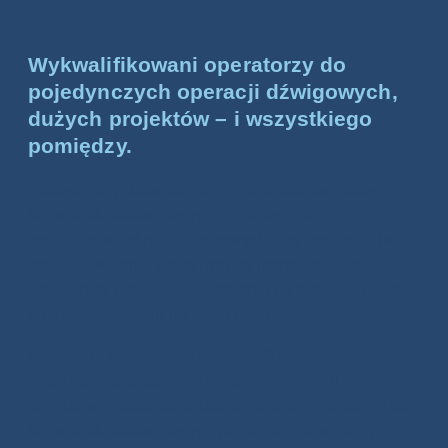
Wykwalifikowani operatorzy do
pojedynczych operacji dźwigowych,
dużych projektów – i wszystkiego
pomiędzy.
Zapewniamy doświadczonych operatorów żurawi,
ładowarek teleskopowych, riggerów oraz innych
specjalistów od prac dźwigowych, aby wspierać Twój
projekt dokładnie wtedy, gdy są potrzebni. Nasi
pracownicy pracują bezpośrednio na sprzęcie klienta i
jako część zespołu na placu budowy.
W naszym zespole jest ponad 150 specjalistów,
znajdziesz operatorów dźwigów wszystkich
rozmiarów. Nasze doświadczenie obejmuje sprzęt od
ładowarek teleskopowych po jedne z największych