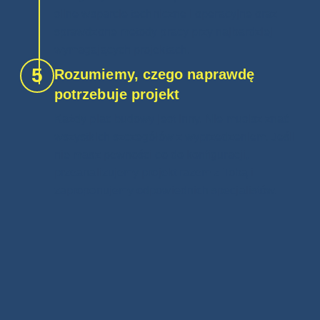
silne wsparcie techniczne i operacyjne oraz
sprawdzone metody pracy przy najbardziej
wymagających projektach.
5
Rozumiemy, czego naprawdę
potrzebuje projekt
Każdy plac budowy jest inny. Nie musisz znać
wszystkich szczegółów z wyprzedzeniem. Jeśli
nie masz pewności co do konfiguracji,
przeanalizujemy projekt razem z Tobą i
zaproponujemy odpowiednich specjalistów.